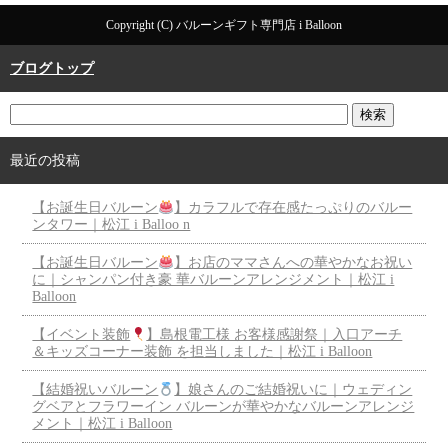
Copyright (C) バルーンギフト専門店 i Balloon
ブログトップ
最近の投稿
【お誕生日バルーン
】カラフルで存在感たっぷりのバルー
ンタワー｜松江 i Balloo n
【お誕生日バルーン
】お店のママさんへの華やかなお祝い
に｜シャンパン付き豪 華バルーンアレンジメント｜松江 i
Balloon
【イベント装飾
】島根電工様 お客様感謝祭｜入口アーチ
＆キッズコーナー装飾 を担当しました｜松江 i Balloon
【結婚祝いバルーン
】娘さんのご結婚祝いに｜ウェディン
グベアとフラワーイン バルーンが華やかなバルーンアレンジ
メント｜松江 i Balloon