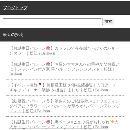
ブログトップ
最近の投稿
【お誕生日バルーン
】カラフルで存在感たっぷりのバルー
ンタワー｜松江 i Balloo n
【お誕生日バルーン
】お店のママさんへの華やかなお祝い
に｜シャンパン付き豪 華バルーンアレンジメント｜松江 i
Balloon
【イベント装飾
】島根電工様 お客様感謝祭｜入口アーチ
＆キッズコーナー装飾 を担当しました｜松江 i Balloon
【結婚祝いバルーン
】娘さんのご結婚祝いに｜ウェディン
グベアとフラワーイン バルーンが華やかなバルーンアレンジ
メント｜松江 i Balloon
【お誕生日バルーン
】黒ベース×ヒョウ柄がおしゃれ
大
人かっこいいバルーン アレンジメント｜松江 i Balloon