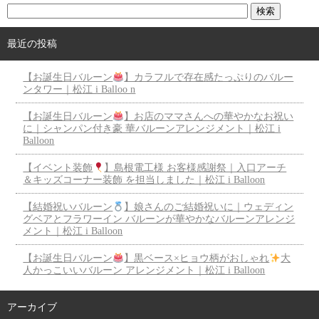
最近の投稿
【お誕生日バルーン
】カラフルで存在感たっぷりのバルー
ンタワー｜松江 i Balloo n
【お誕生日バルーン
】お店のママさんへの華やかなお祝い
に｜シャンパン付き豪 華バルーンアレンジメント｜松江 i
Balloon
【イベント装飾
】島根電工様 お客様感謝祭｜入口アーチ
＆キッズコーナー装飾 を担当しました｜松江 i Balloon
【結婚祝いバルーン
】娘さんのご結婚祝いに｜ウェディン
グベアとフラワーイン バルーンが華やかなバルーンアレンジ
メント｜松江 i Balloon
【お誕生日バルーン
】黒ベース×ヒョウ柄がおしゃれ
大
人かっこいいバルーン アレンジメント｜松江 i Balloon
アーカイブ