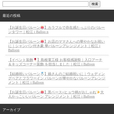
最近の投稿
【お誕生日バルーン
】カラフルで存在感たっぷりのバルー
ンタワー｜松江 i Balloo n
【お誕生日バルーン
】お店のママさんへの華やかなお祝い
に｜シャンパン付き豪 華バルーンアレンジメント｜松江 i
Balloon
【イベント装飾
】島根電工様 お客様感謝祭｜入口アーチ
＆キッズコーナー装飾 を担当しました｜松江 i Balloon
【結婚祝いバルーン
】娘さんのご結婚祝いに｜ウェディン
グベアとフラワーイン バルーンが華やかなバルーンアレンジ
メント｜松江 i Balloon
【お誕生日バルーン
】黒ベース×ヒョウ柄がおしゃれ
大
人かっこいいバルーン アレンジメント｜松江 i Balloon
アーカイブ