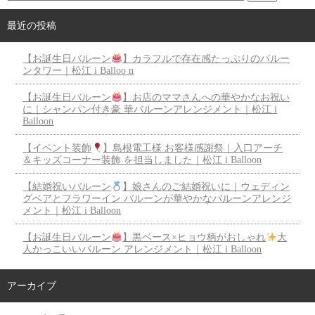
最近の投稿
【お誕生日バルーン
】カラフルで存在感たっぷりのバルー
ンタワー｜松江 i Balloo n
【お誕生日バルーン
】お店のママさんへの華やかなお祝い
に｜シャンパン付き豪 華バルーンアレンジメント｜松江 i
Balloon
【イベント装飾
】島根電工様 お客様感謝祭｜入口アーチ
＆キッズコーナー装飾 を担当しました｜松江 i Balloon
【結婚祝いバルーン
】娘さんのご結婚祝いに｜ウェディン
グベアとフラワーイン バルーンが華やかなバルーンアレンジ
メント｜松江 i Balloon
【お誕生日バルーン
】黒ベース×ヒョウ柄がおしゃれ
大
人かっこいいバルーン アレンジメント｜松江 i Balloon
アーカイブ