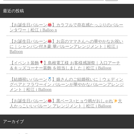
最近の投稿
【お誕生日バルーン
】カラフルで存在感たっぷりのバルー
ンタワー｜松江 i Balloo n
【お誕生日バルーン
】お店のママさんへの華やかなお祝い
に｜シャンパン付き豪 華バルーンアレンジメント｜松江 i
Balloon
【イベント装飾
】島根電工様 お客様感謝祭｜入口アーチ
＆キッズコーナー装飾 を担当しました｜松江 i Balloon
【結婚祝いバルーン
】娘さんのご結婚祝いに｜ウェディン
グベアとフラワーイン バルーンが華やかなバルーンアレンジ
メント｜松江 i Balloon
【お誕生日バルーン
】黒ベース×ヒョウ柄がおしゃれ
大
人かっこいいバルーン アレンジメント｜松江 i Balloon
アーカイブ