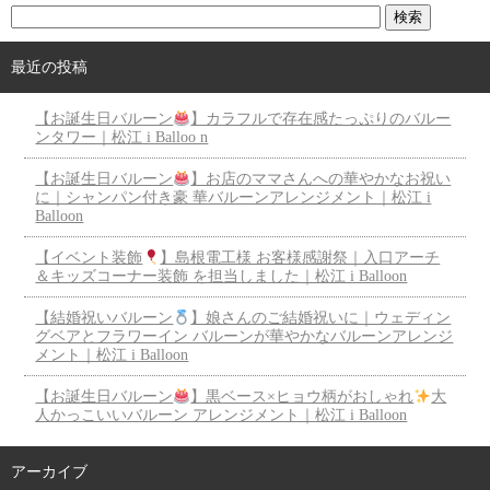
最近の投稿
【お誕生日バルーン
】カラフルで存在感たっぷりのバルー
ンタワー｜松江 i Balloo n
【お誕生日バルーン
】お店のママさんへの華やかなお祝い
に｜シャンパン付き豪 華バルーンアレンジメント｜松江 i
Balloon
【イベント装飾
】島根電工様 お客様感謝祭｜入口アーチ
＆キッズコーナー装飾 を担当しました｜松江 i Balloon
【結婚祝いバルーン
】娘さんのご結婚祝いに｜ウェディン
グベアとフラワーイン バルーンが華やかなバルーンアレンジ
メント｜松江 i Balloon
【お誕生日バルーン
】黒ベース×ヒョウ柄がおしゃれ
大
人かっこいいバルーン アレンジメント｜松江 i Balloon
アーカイブ