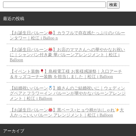
最近の投稿
【お誕生日バルーン
】カラフルで存在感たっぷりのバルー
ンタワー｜松江 i Balloo n
【お誕生日バルーン
】お店のママさんへの華やかなお祝い
に｜シャンパン付き豪 華バルーンアレンジメント｜松江 i
Balloon
【イベント装飾
】島根電工様 お客様感謝祭｜入口アーチ
＆キッズコーナー装飾 を担当しました｜松江 i Balloon
【結婚祝いバルーン
】娘さんのご結婚祝いに｜ウェディン
グベアとフラワーイン バルーンが華やかなバルーンアレンジ
メント｜松江 i Balloon
【お誕生日バルーン
】黒ベース×ヒョウ柄がおしゃれ
大
人かっこいいバルーン アレンジメント｜松江 i Balloon
アーカイブ