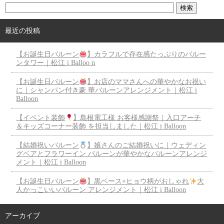
最近の投稿
【お誕生日バルーン
】カラフルで存在感たっぷりのバルー
ンタワー｜松江 i Balloo n
【お誕生日バルーン
】お店のママさんへの華やかなお祝い
に｜シャンパン付き豪 華バルーンアレンジメント｜松江 i
Balloon
【イベント装飾
】島根電工様 お客様感謝祭｜入口アーチ
＆キッズコーナー装飾 を担当しました｜松江 i Balloon
【結婚祝いバルーン
】娘さんのご結婚祝いに｜ウェディン
グベアとフラワーイン バルーンが華やかなバルーンアレンジ
メント｜松江 i Balloon
【お誕生日バルーン
】黒ベース×ヒョウ柄がおしゃれ
大
人かっこいいバルーン アレンジメント｜松江 i Balloon
アーカイブ