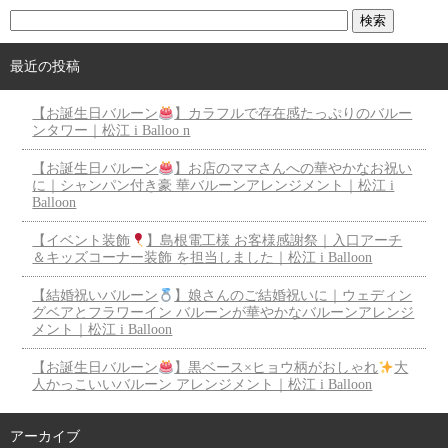
最近の投稿
【お誕生日バルーン
】カラフルで存在感たっぷりのバルー
ンタワー｜松江 i Balloo n
【お誕生日バルーン
】お店のママさんへの華やかなお祝い
に｜シャンパン付き豪 華バルーンアレンジメント｜松江 i
Balloon
【イベント装飾
】島根電工様 お客様感謝祭｜入口アーチ
＆キッズコーナー装飾 を担当しました｜松江 i Balloon
【結婚祝いバルーン
】娘さんのご結婚祝いに｜ウェディン
グベアとフラワーイン バルーンが華やかなバルーンアレンジ
メント｜松江 i Balloon
【お誕生日バルーン
】黒ベース×ヒョウ柄がおしゃれ
大
人かっこいいバルーン アレンジメント｜松江 i Balloon
アーカイブ