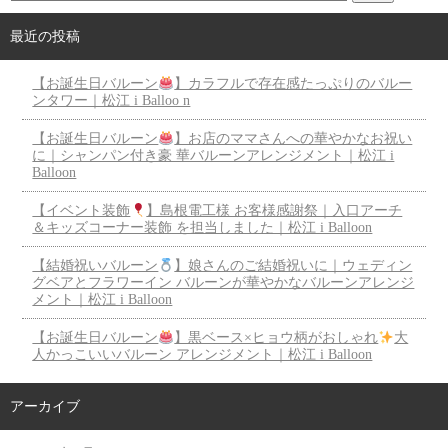
最近の投稿
【お誕生日バルーン
】カラフルで存在感たっぷりのバルー
ンタワー｜松江 i Balloo n
【お誕生日バルーン
】お店のママさんへの華やかなお祝い
に｜シャンパン付き豪 華バルーンアレンジメント｜松江 i
Balloon
【イベント装飾
】島根電工様 お客様感謝祭｜入口アーチ
＆キッズコーナー装飾 を担当しました｜松江 i Balloon
【結婚祝いバルーン
】娘さんのご結婚祝いに｜ウェディン
グベアとフラワーイン バルーンが華やかなバルーンアレンジ
メント｜松江 i Balloon
【お誕生日バルーン
】黒ベース×ヒョウ柄がおしゃれ
大
人かっこいいバルーン アレンジメント｜松江 i Balloon
アーカイブ