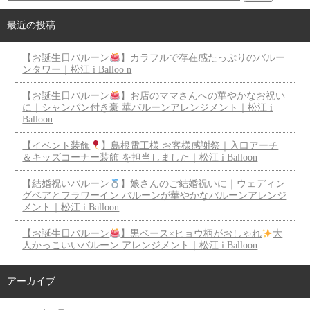
最近の投稿
【お誕生日バルーン
】カラフルで存在感たっぷりのバルー
ンタワー｜松江 i Balloo n
【お誕生日バルーン
】お店のママさんへの華やかなお祝い
に｜シャンパン付き豪 華バルーンアレンジメント｜松江 i
Balloon
【イベント装飾
】島根電工様 お客様感謝祭｜入口アーチ
＆キッズコーナー装飾 を担当しました｜松江 i Balloon
【結婚祝いバルーン
】娘さんのご結婚祝いに｜ウェディン
グベアとフラワーイン バルーンが華やかなバルーンアレンジ
メント｜松江 i Balloon
【お誕生日バルーン
】黒ベース×ヒョウ柄がおしゃれ
大
人かっこいいバルーン アレンジメント｜松江 i Balloon
アーカイブ