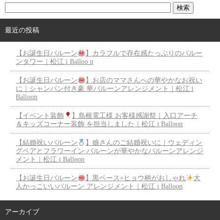
最近の投稿
【お誕生日バルーン
】カラフルで存在感たっぷりのバルー
ンタワー｜松江 i Balloo n
【お誕生日バルーン
】お店のママさんへの華やかなお祝い
に｜シャンパン付き豪 華バルーンアレンジメント｜松江 i
Balloon
【イベント装飾
】島根電工様 お客様感謝祭｜入口アーチ
＆キッズコーナー装飾 を担当しました｜松江 i Balloon
【結婚祝いバルーン
】娘さんのご結婚祝いに｜ウェディン
グベアとフラワーイン バルーンが華やかなバルーンアレンジ
メント｜松江 i Balloon
【お誕生日バルーン
】黒ベース×ヒョウ柄がおしゃれ
大
人かっこいいバルーン アレンジメント｜松江 i Balloon
アーカイブ