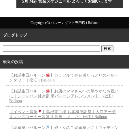
5月 May 営業スケジュール よろしくお願いします
→
Copyright (C) バルーンギフト専門店 i Balloon
ブログトップ
最近の投稿
【お誕生日バルーン
】カラフルで存在感たっぷりのバルー
ンタワー｜松江 i Balloo n
【お誕生日バルーン
】お店のママさんへの華やかなお祝い
に｜シャンパン付き豪 華バルーンアレンジメント｜松江 i
Balloon
【イベント装飾
】島根電工様 お客様感謝祭｜入口アーチ
＆キッズコーナー装飾 を担当しました｜松江 i Balloon
【結婚祝いバルーン
】娘さんのご結婚祝いに｜ウェディン