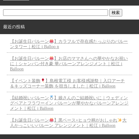
最近の投稿
【お誕生日バルーン
】カラフルで存在感たっぷりのバルー
ンタワー｜松江 i Balloo n
【お誕生日バルーン
】お店のママさんへの華やかなお祝い
に｜シャンパン付き豪 華バルーンアレンジメント｜松江 i
Balloon
【イベント装飾
】島根電工様 お客様感謝祭｜入口アーチ
＆キッズコーナー装飾 を担当しました｜松江 i Balloon
【結婚祝いバルーン
】娘さんのご結婚祝いに｜ウェディン
グベアとフラワーイン バルーンが華やかなバルーンアレンジ
メント｜松江 i Balloon
【お誕生日バルーン
】黒ベース×ヒョウ柄がおしゃれ
大
人かっこいいバルーン アレンジメント｜松江 i Balloon