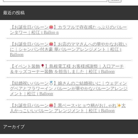
最近の投稿
【お誕生日バルーン
】カラフルで存在感たっぷりのバルー
ンタワー｜松江 i Balloo n
【お誕生日バルーン
】お店のママさんへの華やかなお祝い
に｜シャンパン付き豪 華バルーンアレンジメント｜松江 i
Balloon
【イベント装飾
】島根電工様 お客様感謝祭｜入口アーチ
＆キッズコーナー装飾 を担当しました｜松江 i Balloon
【結婚祝いバルーン
】娘さんのご結婚祝いに｜ウェディン
グベアとフラワーイン バルーンが華やかなバルーンアレンジ
メント｜松江 i Balloon
【お誕生日バルーン
】黒ベース×ヒョウ柄がおしゃれ
大
人かっこいいバルーン アレンジメント｜松江 i Balloon
アーカイブ