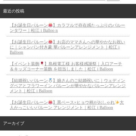
最近の投稿
【お誕生日バルーン
】カラフルで存在感たっぷりのバルー
ンタワー｜松江 i Balloo n
【お誕生日バルーン
】お店のママさんへの華やかなお祝い
に｜シャンパン付き豪 華バルーンアレンジメント｜松江 i
Balloon
【イベント装飾
】島根電工様 お客様感謝祭｜入口アーチ
＆キッズコーナー装飾 を担当しました｜松江 i Balloon
【結婚祝いバルーン
】娘さんのご結婚祝いに｜ウェディン
グベアとフラワーイン バルーンが華やかなバルーンアレンジ
メント｜松江 i Balloon
【お誕生日バルーン
】黒ベース×ヒョウ柄がおしゃれ
大
人かっこいいバルーン アレンジメント｜松江 i Balloon
アーカイブ