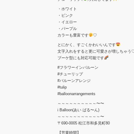
・ホワイト
・ピンク
・イエロー
・パープル
カラーも豊富です
♡
とにかく、すごくかわいいんです
文字入れをすると更に可愛さが増しちゃう
ブーケ型にも対応可能です
#フラワーインバルーン
#チューリップ
#バルーンアレンジ
#tulip
#balloonarrangements
～～～～～～～～～～〜〜
i Balloon(あい ばる〜ん)
～～～～～～～～～～～〜
〒690-0005 松江市和多見町80
【営業時間】