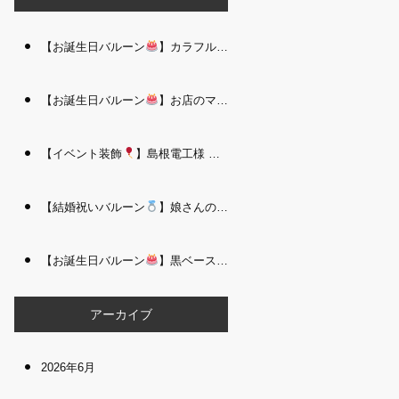
【お誕生日バルーン
】カラフルで存在感たっぷりのバルーンタワー｜松江 i Balloo n
【お誕生日バルーン
】お店のママさんへの華やかなお祝いに｜シャンパン付き豪 華バルーンアレンジメント｜松江 i Balloon
【イベント装飾
】島根電工様 お客様感謝祭｜入口アーチ＆キッズコーナー装飾 を担当しました｜松江 i Balloon
【結婚祝いバルーン
】娘さんのご結婚祝いに｜ウェディングベアとフラワーイン バルーンが華やかなバルーンアレンジメント｜松江 i Balloon
【お誕生日バルーン
】黒ベース×ヒョウ柄がおしゃれ
大人かっこい
アーカイブ
2026年6月