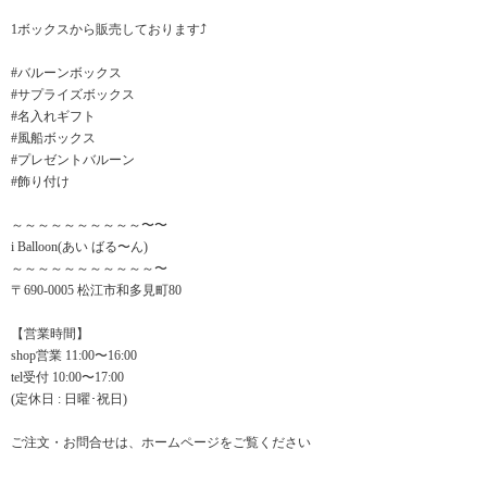
1ボックスから販売しております⤴︎
#バルーンボックス
#サプライズボックス
#名入れギフト
#風船ボックス
#プレゼントバルーン
#飾り付け
～～～～～～～～～～〜〜
i Balloon(あい ばる〜ん)
～～～～～～～～～～～〜
〒690-0005 松江市和多見町80
【営業時間】
shop営業 11:00〜16:00
tel受付 10:00〜17:00
(定休日 : 日曜･祝日)
ご注文・お問合せは、ホームページをご覧ください