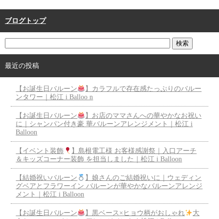
ブログトップ
最近の投稿
【お誕生日バルーン
】カラフルで存在感たっぷりのバルー
ンタワー｜松江 i Balloo n
【お誕生日バルーン
】お店のママさんへの華やかなお祝い
に｜シャンパン付き豪 華バルーンアレンジメント｜松江 i
Balloon
【イベント装飾
】島根電工様 お客様感謝祭｜入口アーチ
＆キッズコーナー装飾 を担当しました｜松江 i Balloon
【結婚祝いバルーン
】娘さんのご結婚祝いに｜ウェディン
グベアとフラワーイン バルーンが華やかなバルーンアレンジ
メント｜松江 i Balloon
【お誕生日バルーン
】黒ベース×ヒョウ柄がおしゃれ
大