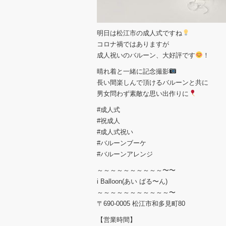
明日は松江市の成人式ですね
コロナ禍ではありますが
成人祝いのバルーン、大好評です
！
晴れ着と一緒に記念撮影
長い間楽しんで頂けるバルーンと共に
男女問わず素敵な思い出作りに
#成人式
#祝成人
#成人式祝い
#バルーンブーケ
#バルーンアレンジ
～～～～～～～～～～〜〜
i Balloon(あい ばる〜ん)
～～～～～～～～～～～〜
〒690-0005 松江市和多見町80
【営業時間】