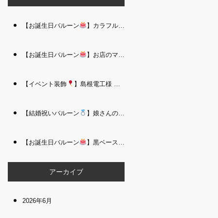
【お誕生日バルーン
】カラフルで存在感たっぷりのバルーンタワー｜松江 i Balloo n
【お誕生日バルーン
】お店のママさんへの華やかなお祝いに｜シャンパン付き豪 華バルーンアレンジメント｜松江 i Balloon
【イベント装飾
】島根電工様 お客様感謝祭｜入口アーチ＆キッズコーナー装飾 を担当しました｜松江 i Balloon
【結婚祝いバルーン
】娘さんのご結婚祝いに｜ウェディングベアとフラワーイン バルーンが華やかなバルーンアレンジメント｜松江 i Balloon
【お誕生日バルーン
】黒ベース×ヒョウ柄がおしゃれ
大人かっこい
アーカイブ
2026年6月