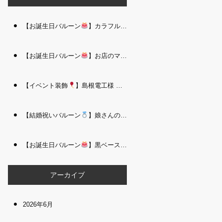
【お誕生日バルーン
】カラフルで存在感たっぷりのバルーンタワー｜松江 i Balloo n
【お誕生日バルーン
】お店のママさんへの華やかなお祝いに｜シャンパン付き豪 華バルーンアレンジメント｜松江 i Balloon
【イベント装飾
】島根電工様 お客様感謝祭｜入口アーチ＆キッズコーナー装飾 を担当しました｜松江 i Balloon
【結婚祝いバルーン
】娘さんのご結婚祝いに｜ウェディングベアとフラワーイン バルーンが華やかなバルーンアレンジメント｜松江 i Balloon
【お誕生日バルーン
】黒ベース×ヒョウ柄がおしゃれ
大人かっこい
アーカイブ
2026年6月