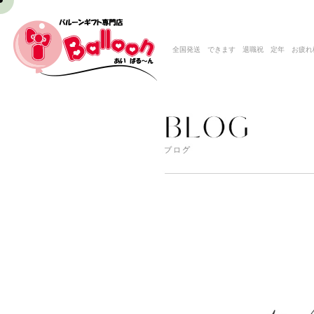
全国発送 できます 退職祝 定年 お疲れ様 ティ