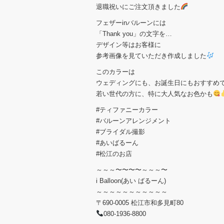
退職祝いにご注文頂きました
フェザーinバルーンには
「Thank you」の文字を…
デザイン等はお客様に
参考画像を見ていただき作成しました
このカラーは
ウェディングにも、お誕生日にもおすすめ
若い世代の方に、特に大人気なお色かも
#ティファニーカラー
#バルーンアレンジメント
#ブライダル撮影
#あいばるーん
#松江のお店
～～～〜〜〜〜～～～〜
i Balloon(あい ばるーん)
～～～～～～～～～～～
〒690-0005 松江市和多見町80
080-1936-8800