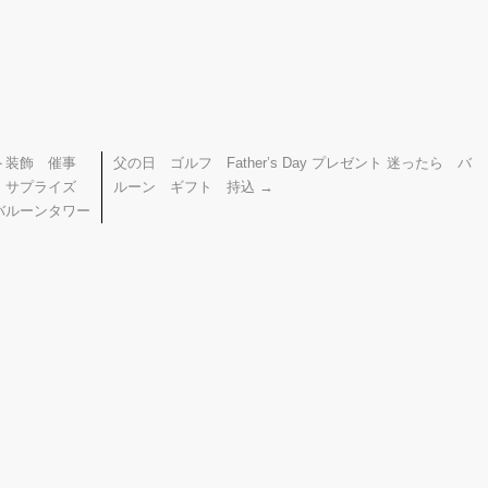
ント装飾 催事
父の日 ゴルフ Father’s Day プレゼント 迷ったら バ
飾 サプライズ
ルーン ギフト 持込
→
バルーンタワー