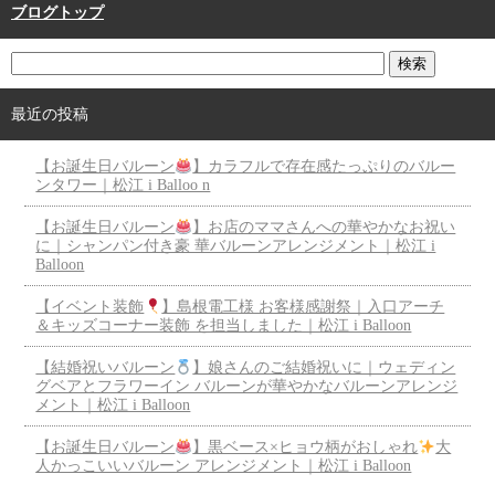
ブログトップ
最近の投稿
【お誕生日バルーン
】カラフルで存在感たっぷりのバルー
ンタワー｜松江 i Balloo n
【お誕生日バルーン
】お店のママさんへの華やかなお祝い
に｜シャンパン付き豪 華バルーンアレンジメント｜松江 i
Balloon
【イベント装飾
】島根電工様 お客様感謝祭｜入口アーチ
＆キッズコーナー装飾 を担当しました｜松江 i Balloon
【結婚祝いバルーン
】娘さんのご結婚祝いに｜ウェディン
グベアとフラワーイン バルーンが華やかなバルーンアレンジ
メント｜松江 i Balloon
【お誕生日バルーン
】黒ベース×ヒョウ柄がおしゃれ
大
人かっこいいバルーン アレンジメント｜松江 i Balloon