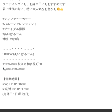
ウェディングにも、お誕生日にもおすすめです！
若い世代の方に、特に大人気なお色かも
#ティファニーカラー
#バルーンアレンジメント
#ブライダル撮影
#あいばるーん
#松江のお店
～～～〜〜〜〜～～～〜
i Balloon(あい ばるーん)
～～～～～～～～～～～
〒690-0005 松江市和多見町80
080-1936-8800
【営業時間】
shop 11:00〜16:00
tel応対 10:00〜17:00
(定休日 : 日曜･祝日)