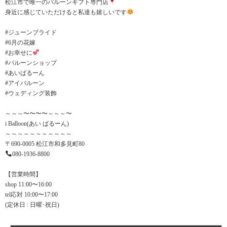
松江市で唯一のバルーンギフト専門店
身近に感じていただけると私達も嬉しいです
#ジューンブライド
#6月の花嫁
#お幸せに
#バルーンショップ
#あいばるーん
#アイバルーン
#ウェディング装飾
～～～〜〜〜〜～～～〜
i Balloon(あい ばるーん)
～～～～～～～～～～～
〒690-0005 松江市和多見町80
080-1936-8800
【営業時間】
shop 11:00〜16:00
tel応対 10:00〜17:00
(定休日 : 日曜･祝日)