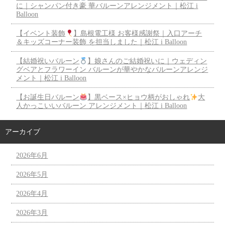
に｜シャンパン付き豪 華バルーンアレンジメント｜松江 i
Balloon
【イベント装飾
】島根電工様 お客様感謝祭｜入口アーチ
＆キッズコーナー装飾 を担当しました｜松江 i Balloon
【結婚祝いバルーン
】娘さんのご結婚祝いに｜ウェディン
グベアとフラワーイン バルーンが華やかなバルーンアレンジ
メント｜松江 i Balloon
【お誕生日バルーン
】黒ベース×ヒョウ柄がおしゃれ
大
人かっこいいバルーン アレンジメント｜松江 i Balloon
アーカイブ
2026年6月
2026年5月
2026年4月
2026年3月