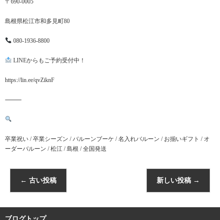
〒690-0005
島根県松江市和多見町80
080-1936-8800
LINEからもご予約受付中！
https://lin.ee/qvZiknF
⸻
卒業祝い / 卒業シーズン / バルーンブーケ / 名入れバルーン / お揃いギフト / オ
ーダーバルーン / 松江 / 島根 / 全国発送
←
古い投稿
新しい投稿
→
ブログトップ