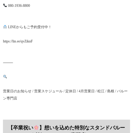
080-1936-8800
LINEからもご予約受付中！
https://lin.ee/qvZiknF
⸻
営業日のお知らせ / 営業スケジュール / 定休日 / 4月営業日 / 松江 / 島根 / バルー
ン専門店
【卒業祝い
】想いを込めた特別なスタンドバルー