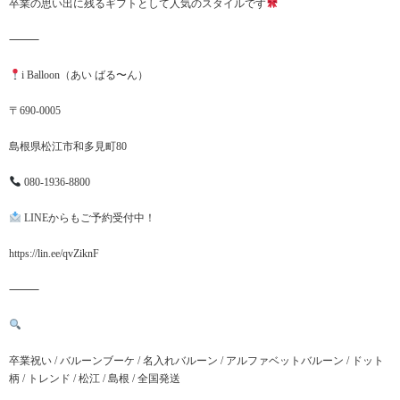
卒業の思い出に残るギフトとして人気のスタイルです
⸻
i Balloon（あい ばる〜ん）
〒690-0005
島根県松江市和多見町80
080-1936-8800
LINEからもご予約受付中！
https://lin.ee/qvZiknF
⸻
卒業祝い / バルーンブーケ / 名入れバルーン / アルファベットバルーン / ドット
柄 / トレンド / 松江 / 島根 / 全国発送