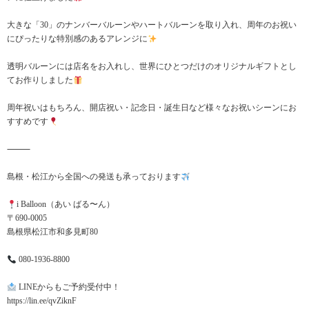
大きな「30」のナンバーバルーンやハートバルーンを取り入れ、周年のお祝い
にぴったりな特別感のあるアレンジに
透明バルーンには店名をお入れし、世界にひとつだけのオリジナルギフトとし
てお作りしました
周年祝いはもちろん、開店祝い・記念日・誕生日など様々なお祝いシーンにお
すすめです
⸻
島根・松江から全国への発送も承っております
i Balloon（あい ばる〜ん）
〒690-0005
島根県松江市和多見町80
080-1936-8800
LINEからもご予約受付中！
https://lin.ee/qvZiknF