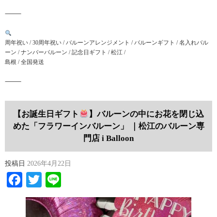
⸻
周年祝い / 30周年祝い / バルーンアレンジメント / バルーンギフト / 名入れバル
ーン / ナンバーバルーン / 記念日ギフト / 松江 /
島根 / 全国発送
⸻
【お誕生日ギフト
】バルーンの中にお花を閉じ込
めた「フラワーインバルーン」 ｜松江のバルーン専
門店 i Balloon
投稿日
2026年4月22日
Facebook
Twitter
Line