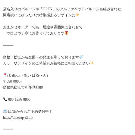
店名入りのバルーンや「OPEN」のアルファベットバルーンも組み合わせ、
開店祝いにぴったりの特別感あるデザインに
おまかせオーダーでも、用途や雰囲気に合わせて
一つひとつ丁寧にお作りしております
⸻
島根・松江から全国への発送も承っております
カラーやデザインのご希望もお気軽にご相談ください
i Balloon（あい ばる〜ん）
〒690-0005
島根県松江市和多見町80
080-1936-8800
LINEからもご予約受付中！
https://lin.ee/qvZiknF
⸻