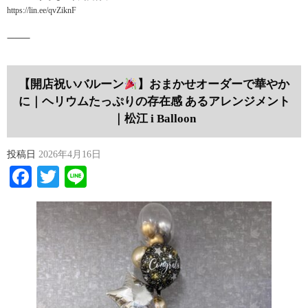
https://lin.ee/qvZiknF
⸻
【開店祝いバルーン
】おまかせオーダーで華やか
に｜ヘリウムたっぷりの存在感 あるアレンジメント
｜松江 i Balloon
投稿日
2026年4月16日
Facebook
Twitter
Line