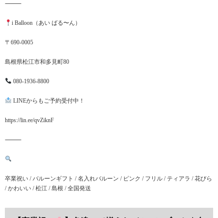
⸻
i Balloon（あい ばる〜ん）
〒690-0005
島根県松江市和多見町80
080-1936-8800
LINEからもご予約受付中！
https://lin.ee/qvZiknF
⸻
卒業祝い / バルーンギフト / 名入れバルーン / ピンク / フリル / ティアラ / 花びら
/ かわいい / 松江 / 島根 / 全国発送