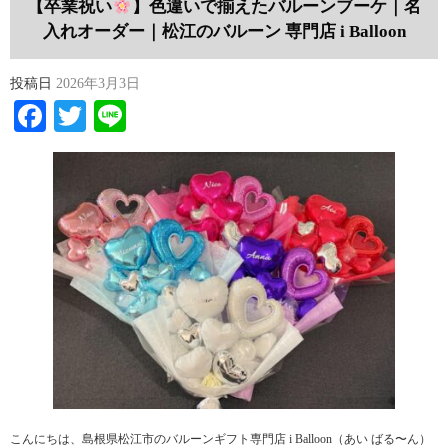
【卒業祝い
】色違いで揃えたバルーンブーケ｜名
入れオーダー｜松江のバルーン 専門店 i Balloon
投稿日
2026年3月3日
Facebook
Twitter
Line
こんにちは、島根県松江市のバルーンギフト専門店 i Balloon（あい ばる〜ん）