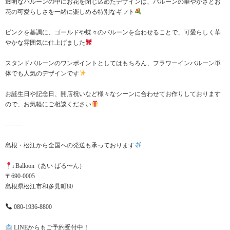
透明なバルーンの中にお花を閉じ込めたデザインは、バルーンの華やかさとお
花の可愛らしさを一緒に楽しめる特別なギフト
ピンクを基調に、ゴールドや蝶々のバルーンを合わせることで、可愛らしく華
やかな雰囲気に仕上げました
スタンドバルーンのワンポイントとしてはもちろん、フラワーインバルーン単
体でも人気のデザインです
お誕生日や記念日、開店祝いなど様々なシーンに合わせてお作りしております
ので、お気軽にご相談ください
⸻
島根・松江から全国への発送も承っております
i Balloon（あい ばる〜ん）
〒690-0005
島根県松江市和多見町80
080-1936-8800
LINEからもご予約受付中！