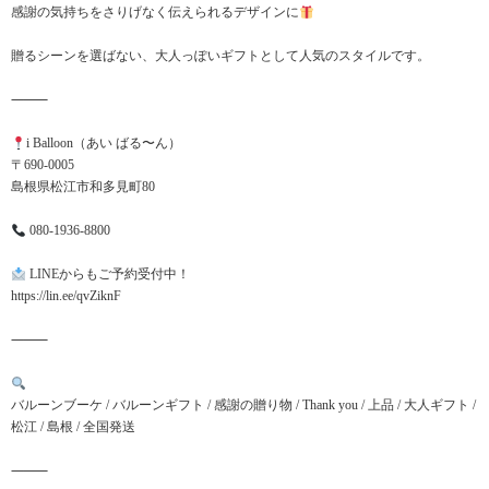
感謝の気持ちをさりげなく伝えられるデザインに
贈るシーンを選ばない、大人っぽいギフトとして人気のスタイルです。
⸻
i Balloon（あい ばる〜ん）
〒690-0005
島根県松江市和多見町80
080-1936-8800
LINEからもご予約受付中！
https://lin.ee/qvZiknF
⸻
バルーンブーケ / バルーンギフト / 感謝の贈り物 / Thank you / 上品 / 大人ギフト /
松江 / 島根 / 全国発送
⸻