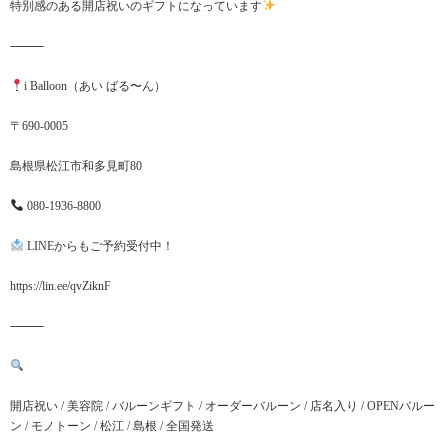
特別感のある開店祝いのギフトになっています
⸻
i Balloon（あい ばる〜ん）
〒690-0005
島根県松江市和多見町80
080-1936-8800
LINEからもご予約受付中！
https://lin.ee/qvZiknF
⸻
開店祝い / 美容院 / バルーンギフト / オーダーバルーン / 店名入り / OPENバルー
ン / モノトーン / 松江 / 島根 / 全国発送