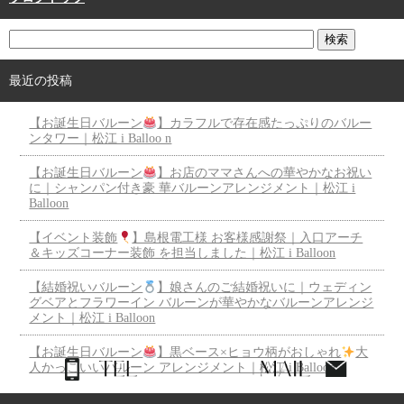
最近の投稿
【お誕生日バルーン
】カラフルで存在感たっぷりのバルー
ンタワー｜松江 i Balloo n
【お誕生日バルーン
】お店のママさんへの華やかなお祝い
に｜シャンパン付き豪 華バルーンアレンジメント｜松江 i
Balloon
【イベント装飾
】島根電工様 お客様感謝祭｜入口アーチ
＆キッズコーナー装飾 を担当しました｜松江 i Balloon
【結婚祝いバルーン
】娘さんのご結婚祝いに｜ウェディン
グベアとフラワーイン バルーンが華やかなバルーンアレンジ
メント｜松江 i Balloon
【お誕生日バルーン
】黒ベース×ヒョウ柄がおしゃれ
大
人かっこいいバルーン アレンジメント｜松江 i Balloon