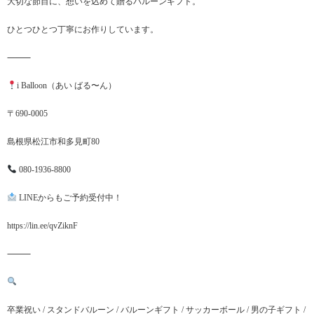
大切な節目に、想いを込めて贈るバルーンギフト。
ひとつひとつ丁寧にお作りしています。
⸻
i Balloon（あい ばる〜ん）
〒690-0005
島根県松江市和多見町80
080-1936-8800
LINEからもご予約受付中！
https://lin.ee/qvZiknF
⸻
卒業祝い / スタンドバルーン / バルーンギフト / サッカーボール / 男の子ギフト /