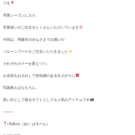
です
卒業シーズンに入り、
卒業祝いのご注文をたくさんいただいています
今回は、同級生のみなさまでお揃いの
バルーンブーケをご注文いただきました
それぞれカラーを変えつつ、
お名前をお入れして特別感のある仕上がりに
写真映えはもちろん、
思い出として残るギフトとしても人気のアイテムです
⸻
i Balloon（あい ばる〜ん）