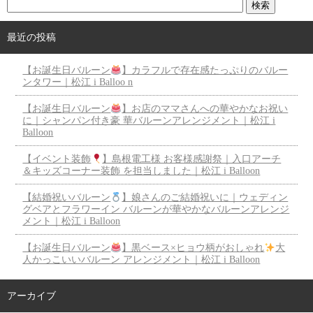
最近の投稿
【お誕生日バルーン
】カラフルで存在感たっぷりのバルー
ンタワー｜松江 i Balloo n
【お誕生日バルーン
】お店のママさんへの華やかなお祝い
に｜シャンパン付き豪 華バルーンアレンジメント｜松江 i
Balloon
【イベント装飾
】島根電工様 お客様感謝祭｜入口アーチ
＆キッズコーナー装飾 を担当しました｜松江 i Balloon
【結婚祝いバルーン
】娘さんのご結婚祝いに｜ウェディン
グベアとフラワーイン バルーンが華やかなバルーンアレンジ
メント｜松江 i Balloon
【お誕生日バルーン
】黒ベース×ヒョウ柄がおしゃれ
大
人かっこいいバルーン アレンジメント｜松江 i Balloon
アーカイブ