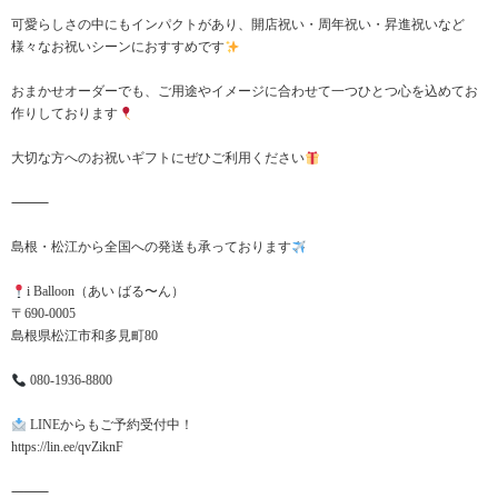
可愛らしさの中にもインパクトがあり、開店祝い・周年祝い・昇進祝いなど
様々なお祝いシーンにおすすめです
おまかせオーダーでも、ご用途やイメージに合わせて一つひとつ心を込めてお
作りしております
大切な方へのお祝いギフトにぜひご利用ください
⸻
島根・松江から全国への発送も承っております
i Balloon（あい ばる〜ん）
〒690-0005
島根県松江市和多見町80
080-1936-8800
LINEからもご予約受付中！
https://lin.ee/qvZiknF
⸻