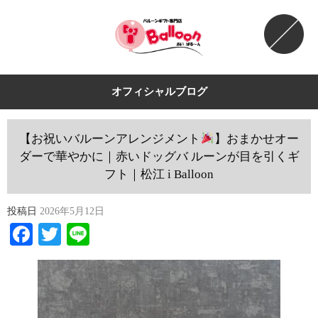
オフィシャルブログ
【お祝いバルーンアレンジメント
】おまかせオー
ダーで華やかに｜赤いドッグバ ルーンが目を引くギ
フト｜松江 i Balloon
投稿日
2026年5月12日
Facebook
Twitter
Line