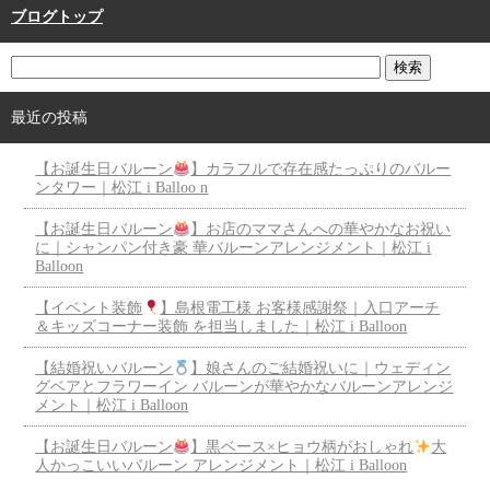
ブログトップ
最近の投稿
【お誕生日バルーン
】カラフルで存在感たっぷりのバルー
ンタワー｜松江 i Balloo n
【お誕生日バルーン
】お店のママさんへの華やかなお祝い
に｜シャンパン付き豪 華バルーンアレンジメント｜松江 i
Balloon
【イベント装飾
】島根電工様 お客様感謝祭｜入口アーチ
＆キッズコーナー装飾 を担当しました｜松江 i Balloon
【結婚祝いバルーン
】娘さんのご結婚祝いに｜ウェディン
グベアとフラワーイン バルーンが華やかなバルーンアレンジ
メント｜松江 i Balloon
【お誕生日バルーン
】黒ベース×ヒョウ柄がおしゃれ
大
人かっこいいバルーン アレンジメント｜松江 i Balloon