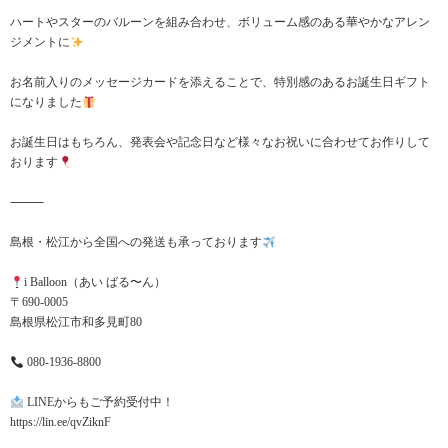
ハートやスターのバルーンを組み合わせ、ボリューム感のある華やかなアレン
ジメントに
お名前入りのメッセージカードを添えることで、特別感のあるお誕生日ギフト
になりました
お誕生日はもちろん、発表会や記念日など様々なお祝いに合わせてお作りして
おります
⸻
島根・松江から全国への発送も承っております
i Balloon（あい ばる〜ん）
〒690-0005
島根県松江市和多見町80
080-1936-8800
LINEからもご予約受付中！
https://lin.ee/qvZiknF