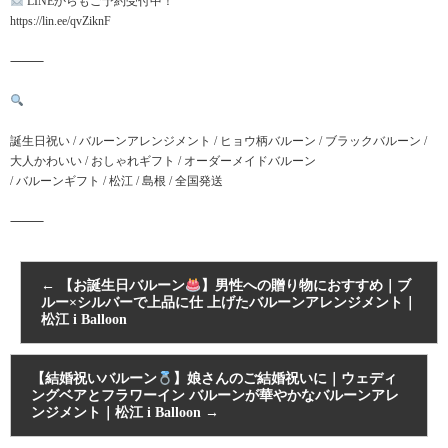
LINEからもご予約受付中！
https://lin.ee/qvZiknF
⸻
誕生日祝い / バルーンアレンジメント / ヒョウ柄バルーン / ブラックバルーン /
大人かわいい / おしゃれギフト / オーダーメイドバルーン
/ バルーンギフト / 松江 / 島根 / 全国発送
⸻
←
【お誕生日バルーン
】男性への贈り物におすすめ｜ブ
ルー×シルバーで上品に仕 上げたバルーンアレンジメント｜
松江 i Balloon
【結婚祝いバルーン
】娘さんのご結婚祝いに｜ウェディ
ングベアとフラワーイン バルーンが華やかなバルーンアレ
ンジメント｜松江 i Balloon
→