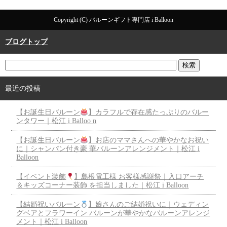
Copyright (C) バルーンギフト専門店 i Balloon
ブログトップ
最近の投稿
【お誕生日バルーン
】カラフルで存在感たっぷりのバルー
ンタワー｜松江 i Balloo n
【お誕生日バルーン
】お店のママさんへの華やかなお祝い
に｜シャンパン付き豪 華バルーンアレンジメント｜松江 i
Balloon
【イベント装飾
】島根電工様 お客様感謝祭｜入口アーチ
＆キッズコーナー装飾 を担当しました｜松江 i Balloon
【結婚祝いバルーン
】娘さんのご結婚祝いに｜ウェディン
グベアとフラワーイン バルーンが華やかなバルーンアレンジ
メント｜松江 i Balloon