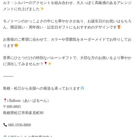
ルド・シルバーのアクセントを組み合わせ、大人っぽく高級感のあるアレンジ
メントに仕上げました
モノトーンのかっこよさの中にも華やかさがあり、お誕生日のお祝いはもちろ
ん、開店祝い・周年祝い・記念日ギフトにもおすすめのデザインです
お客様のご希望に合わせて、カラーや雰囲気をオーダーメイドでお作りしてお
ります
世界にひとつだけの特別なバルーンギフトで、大切な方のお祝いをより華やか
に演出してみませんか？
⸻
島根・松江から全国への発送も承っております
i Balloon（あい ばる〜ん）
〒690-0005
島根県松江市和多見町80
080-1936-8800