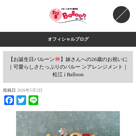
オフィシャルブログ
【お誕生日バルーン
】妹さんへの26歳のお祝いに
｜可愛らしさたっぷりのバルー ンアレンジメント｜
松江 i Balloon
投稿日
2026年5月2日
Facebook
Twitter
Line