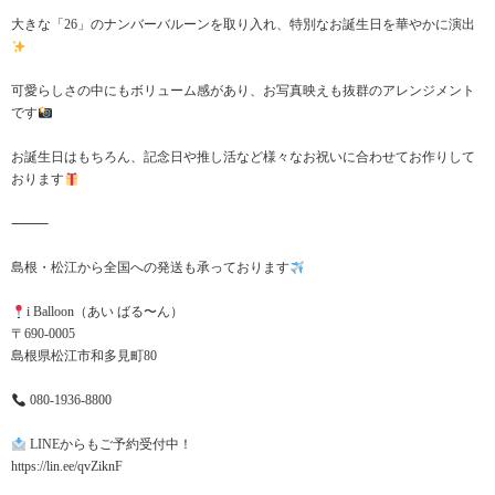
大きな「26」のナンバーバルーンを取り入れ、特別なお誕生日を華やかに演出
可愛らしさの中にもボリューム感があり、お写真映えも抜群のアレンジメント
です
お誕生日はもちろん、記念日や推し活など様々なお祝いに合わせてお作りして
おります
⸻
島根・松江から全国への発送も承っております
i Balloon（あい ばる〜ん）
〒690-0005
島根県松江市和多見町80
080-1936-8800
LINEからもご予約受付中！
https://lin.ee/qvZiknF