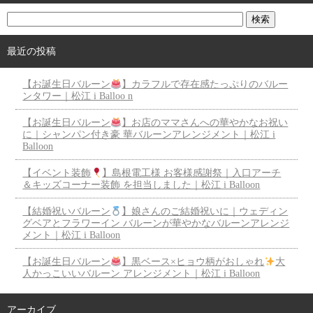
最近の投稿
【お誕生日バルーン
】カラフルで存在感たっぷりのバルー
ンタワー｜松江 i Balloo n
【お誕生日バルーン
】お店のママさんへの華やかなお祝い
に｜シャンパン付き豪 華バルーンアレンジメント｜松江 i
Balloon
【イベント装飾
】島根電工様 お客様感謝祭｜入口アーチ
＆キッズコーナー装飾 を担当しました｜松江 i Balloon
【結婚祝いバルーン
】娘さんのご結婚祝いに｜ウェディン
グベアとフラワーイン バルーンが華やかなバルーンアレンジ
メント｜松江 i Balloon
【お誕生日バルーン
】黒ベース×ヒョウ柄がおしゃれ
大
人かっこいいバルーン アレンジメント｜松江 i Balloon
アーカイブ