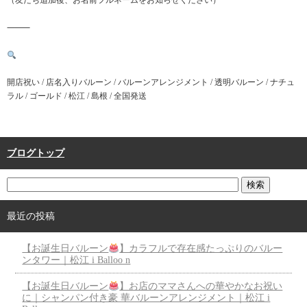
（友だち追加後、お名前フルネームをお知らせください）
⸻
開店祝い / 店名入りバルーン / バルーンアレンジメント / 透明バルーン / ナチュ
ラル / ゴールド / 松江 / 島根 / 全国発送
ブログトップ
最近の投稿
【お誕生日バルーン
】カラフルで存在感たっぷりのバルー
ンタワー｜松江 i Balloo n
【お誕生日バルーン
】お店のママさんへの華やかなお祝い
に｜シャンパン付き豪 華バルーンアレンジメント｜松江 i