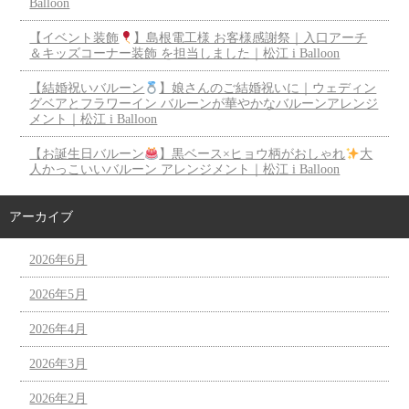
Balloon
【イベント装飾
】島根電工様 お客様感謝祭｜入口アーチ
＆キッズコーナー装飾 を担当しました｜松江 i Balloon
【結婚祝いバルーン
】娘さんのご結婚祝いに｜ウェディン
グベアとフラワーイン バルーンが華やかなバルーンアレンジ
メント｜松江 i Balloon
【お誕生日バルーン
】黒ベース×ヒョウ柄がおしゃれ
大
人かっこいいバルーン アレンジメント｜松江 i Balloon
アーカイブ
2026年6月
2026年5月
2026年4月
2026年3月
2026年2月