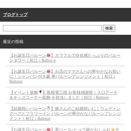
ブログトップ
最近の投稿
【お誕生日バルーン
】カラフルで存在感たっぷりのバルー
ンタワー｜松江 i Balloo n
【お誕生日バルーン
】お店のママさんへの華やかなお祝い
に｜シャンパン付き豪 華バルーンアレンジメント｜松江 i
Balloon
【イベント装飾
】島根電工様 お客様感謝祭｜入口アーチ
＆キッズコーナー装飾 を担当しました｜松江 i Balloon
【結婚祝いバルーン
】娘さんのご結婚祝いに｜ウェディン
グベアとフラワーイン バルーンが華やかなバルーンアレンジ
メント｜松江 i Balloon
【お誕生日バルーン
】黒ベース×ヒョウ柄がおしゃれ
大