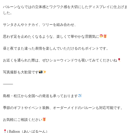
バルーンならではの立体感とワクワク感を大切にしたディスプレイに仕上げま
した。
サンタさんやトナカイ、ツリーを組み合わせ、
思わず足を止めたくなるような、楽しくて華やかな雰囲気に
昼と夜でまた違った表情を楽しんでいただけるのもポイントです。
お近くを通られた際は、ぜひショーウィンドウも覗いてみてくださいね
写真撮影も大歓迎です
⸻
島根・松江から全国への発送も承っております
季節のギフトやイベント装飾、オーダーメイドのバルーンも対応可能です。
お気軽にご相談ください
i Balloon（あい ばる〜ん）