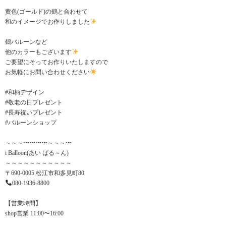
黄色(ゴールド)の鶴と合わせて
和のイメージでお作りしました
鶴バルーンなど
他のカラーもございます
ご要望にそってお作りいたしますので
お気軽にお問い合わせください
#和柄デザイン
#敬老の日プレゼント
#長寿祝いプレゼント
#バルーンショップ
～～～〜〜〜〜～～～〜
i Balloon(あい ばる～ん)
～～～～～～～～～～～
〒690-0005 松江市和多見町80
080-1936-8800
【営業時間】
shop営業 11:00〜16:00