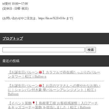
tel受付 10:00〜17:00
(定休日 : 日曜･祝日)
(お問い合わせやご注文は、https://lin.ee/X2ZvOAv まで)
ブログトップ
最近の投稿
【お誕生日バルーン
】カラフルで存在感たっぷりのバルー
ンタワー｜松江 i Balloo n
【お誕生日バルーン
】お店のママさんへの華やかなお祝い
に｜シャンパン付き豪 華バルーンアレンジメント｜松江 i
Balloon
【イベント装飾
】島根電工様 お客様感謝祭｜入口アーチ
＆キッズコーナー装飾 を担当しました｜松江 i Balloon