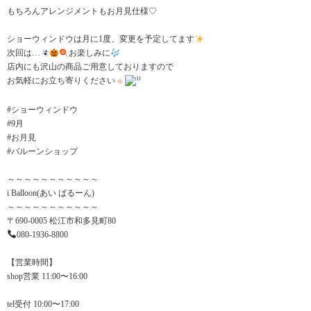
もちろんアレンジメントもお月見仕様♡
ショーウィンドウは月に1度、変更を予定してます
次回は…
お楽しみに
店内にも沢山の商品ご用意しておりますので
お気軽にお立ち寄りください
⁾⁾
#ショーウィンドウ
#9月
#お月見
#バルーンショップ
～～～～～～～～～～～
i Balloon(あい ばるーん)
～～～～～～～～～～～
〒690-0005 松江市和多見町80
080-1936-8800
【営業時間】
shop営業 11:00〜16:00
tel受付 10:00〜17:00