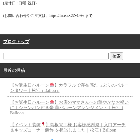
(定休日 : 日曜･祝日)
(お問い合わせやご注文は、https://lin.ee/X2ZvOAv まで
ブログトップ
最近の投稿
【お誕生日バルーン
】カラフルで存在感たっぷりのバルー
ンタワー｜松江 i Balloo n
【お誕生日バルーン
】お店のママさんへの華やかなお祝い
に｜シャンパン付き豪 華バルーンアレンジメント｜松江 i
Balloon
【イベント装飾
】島根電工様 お客様感謝祭｜入口アーチ
＆キッズコーナー装飾 を担当しました｜松江 i Balloon