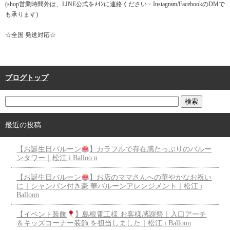
(shop営業時間外は、LINE公式をﾒｲﾝに連絡ください・Instagram/FacebookのDMで
も承ります)
☆全国 発送対応☆
ブログトップ
最近の投稿
【お誕生日バルーン
】カラフルで存在感たっぷりのバルー
ンタワー｜松江 i Balloo n
【お誕生日バルーン
】お店のママさんへの華やかなお祝い
に｜シャンパン付き豪 華バルーンアレンジメント｜松江 i
Balloon
【イベント装飾
】島根電工様 お客様感謝祭｜入口アーチ
＆キッズコーナー装飾 を担当しました｜松江 i Balloon