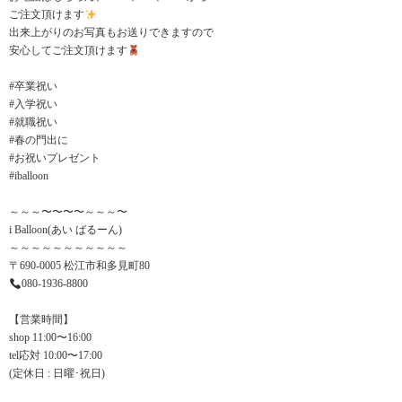
ご注文頂けます
出来上がりのお写真もお送りできますので
安心してご注文頂けます
#卒業祝い
#入学祝い
#就職祝い
#春の門出に
#お祝いプレゼント
#iballoon
～～～〜〜〜〜～～～〜
i Balloon(あい ばるーん)
～～～～～～～～～～～
〒690-0005 松江市和多見町80
080-1936-8800
【営業時間】
shop 11:00〜16:00
tel応対 10:00〜17:00
(定休日 : 日曜･祝日)