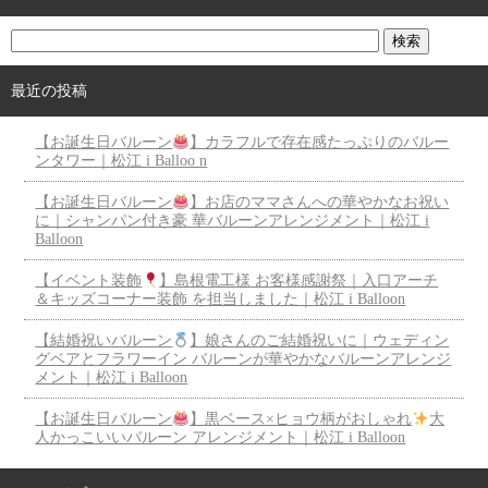
最近の投稿
【お誕生日バルーン
】カラフルで存在感たっぷりのバルー
ンタワー｜松江 i Balloo n
【お誕生日バルーン
】お店のママさんへの華やかなお祝い
に｜シャンパン付き豪 華バルーンアレンジメント｜松江 i
Balloon
【イベント装飾
】島根電工様 お客様感謝祭｜入口アーチ
＆キッズコーナー装飾 を担当しました｜松江 i Balloon
【結婚祝いバルーン
】娘さんのご結婚祝いに｜ウェディン
グベアとフラワーイン バルーンが華やかなバルーンアレンジ
メント｜松江 i Balloon
【お誕生日バルーン
】黒ベース×ヒョウ柄がおしゃれ
大
人かっこいいバルーン アレンジメント｜松江 i Balloon