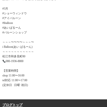
#3月
#ショーウィンドウ
#アイバルーン
#iballoon
#あいばるーん
#バルーンショップ
～～～〜〜〜〜～～～〜
i Balloon(あい ばるーん)
～～～～～～～～～～～
松江市和多見町80
080-1936-8800
【営業時間】
shop 11:00〜16:00
tel対応 11:00〜17:00
(定休日 : 日曜･祝日)
ブログトップ