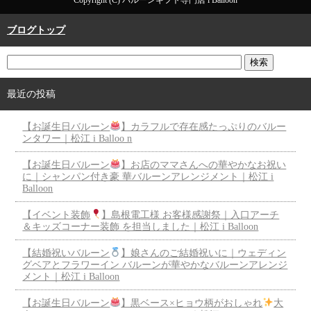
ブログトップ
最近の投稿
【お誕生日バルーン
】カラフルで存在感たっぷりのバルー
ンタワー｜松江 i Balloo n
【お誕生日バルーン
】お店のママさんへの華やかなお祝い
に｜シャンパン付き豪 華バルーンアレンジメント｜松江 i
Balloon
【イベント装飾
】島根電工様 お客様感謝祭｜入口アーチ
＆キッズコーナー装飾 を担当しました｜松江 i Balloon
【結婚祝いバルーン
】娘さんのご結婚祝いに｜ウェディン
グベアとフラワーイン バルーンが華やかなバルーンアレンジ
メント｜松江 i Balloon
【お誕生日バルーン
】黒ベース×ヒョウ柄がおしゃれ
大