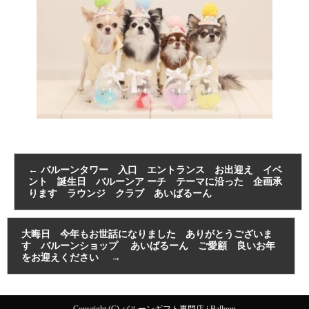
←
バルーンタワー 入口 エントランス お出迎え イベ
ント 誕生日 バルーンア ーチ テーマに沿った 企画承
ります ラウンジ クラブ あいばるーん
大晦日 今年もお世話になりました ありがとうございま
す バルーンショップ あいばるーん ご愛顧 良いお年
をお迎えください
→
Copyright (C) バルーンギフト専門店 i Balloon