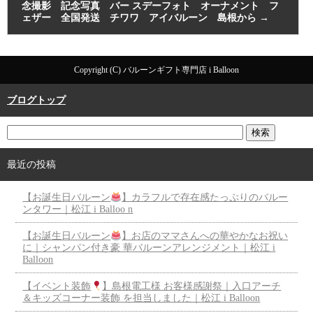
念撮影 記念写真 バー スデーフォト オーナメント フ
ェザー 全国発送 チワワ アイバルーン 島根から
→
Copyright (C) バルーンギフト専門店 i Balloon
ブログトップ
最近の投稿
【お誕生日バルーン
】カラフルで存在感たっぷりのバルー
ンタワー｜松江 i Balloo n
【お誕生日バルーン
】お店のママさんへの華やかなお祝い
に｜シャンパン付き豪 華バルーンアレンジメント｜松江 i
Balloon
【イベント装飾
】島根電工様 お客様感謝祭｜入口アーチ
＆キッズコーナー装飾 を担当しました｜松江 i Balloon