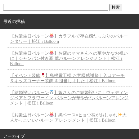
最近の投稿
【お誕生日バルーン
】カラフルで存在感たっぷりのバルー
ンタワー｜松江 i Balloo n
【お誕生日バルーン
】お店のママさんへの華やかなお祝い
に｜シャンパン付き豪 華バルーンアレンジメント｜松江 i
Balloon
【イベント装飾
】島根電工様 お客様感謝祭｜入口アーチ
＆キッズコーナー装飾 を担当しました｜松江 i Balloon
【結婚祝いバルーン
】娘さんのご結婚祝いに｜ウェディン
グベアとフラワーイン バルーンが華やかなバルーンアレンジ
メント｜松江 i Balloon
【お誕生日バルーン
】黒ベース×ヒョウ柄がおしゃれ
大
人かっこいいバルーン アレンジメント｜松江 i Balloon
アーカイブ