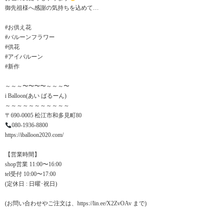
御先祖様へ感謝の気持ちを込めて…
#お供え花
#バルーンフラワー
#供花
#アイバルーン
#新作
～～～〜〜〜〜～～～〜
i Balloon(あい ばるーん)
～～～～～～～～～～～
〒690-0005 松江市和多見町80
080-1936-8800
https://iballoon2020.com/
【営業時間】
shop営業 11:00〜16:00
tel受付 10:00〜17:00
(定休日 : 日曜･祝日)
(お問い合わせやご注文は、https://lin.ee/X2ZvOAv まで)