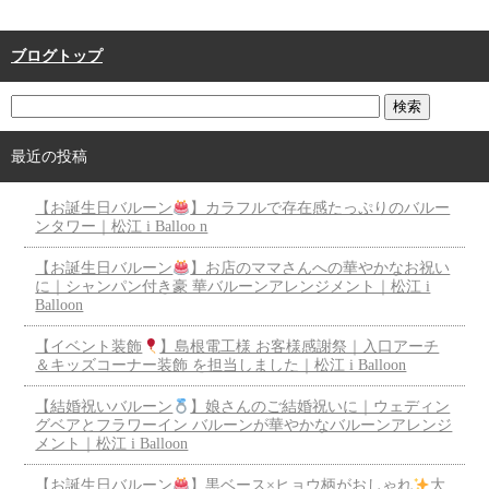
ブログトップ
最近の投稿
【お誕生日バルーン
】カラフルで存在感たっぷりのバルー
ンタワー｜松江 i Balloo n
【お誕生日バルーン
】お店のママさんへの華やかなお祝い
に｜シャンパン付き豪 華バルーンアレンジメント｜松江 i
Balloon
【イベント装飾
】島根電工様 お客様感謝祭｜入口アーチ
＆キッズコーナー装飾 を担当しました｜松江 i Balloon
【結婚祝いバルーン
】娘さんのご結婚祝いに｜ウェディン
グベアとフラワーイン バルーンが華やかなバルーンアレンジ
メント｜松江 i Balloon
【お誕生日バルーン
】黒ベース×ヒョウ柄がおしゃれ
大