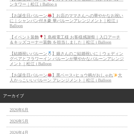
ンタワー｜松江 i Balloo n
【お誕生日バルーン
】お店のママさんへの華やかなお祝い
に｜シャンパン付き豪 華バルーンアレンジメント｜松江 i
Balloon
【イベント装飾
】島根電工様 お客様感謝祭｜入口アーチ
＆キッズコーナー装飾 を担当しました｜松江 i Balloon
【結婚祝いバルーン
】娘さんのご結婚祝いに｜ウェディン
グベアとフラワーイン バルーンが華やかなバルーンアレンジ
メント｜松江 i Balloon
【お誕生日バルーン
】黒ベース×ヒョウ柄がおしゃれ
大
人かっこいいバルーン アレンジメント｜松江 i Balloon
アーカイブ
2026年6月
2026年5月
2026年4月