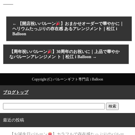
⸻
←
【開店祝いバルーン
】おまかせオーダーで華やかに｜
ヘリウムたっぷりの存在感 あるアレンジメント｜松江 i
Balloon
【周年祝いバルーン
】30周年のお祝いに｜上品で華やか
なバルーンアレンジメン ト｜松江 i Balloon
→
Copyright (C) バルーンギフト専門店 i Balloon
ブログトップ
最近の投稿
【お誕生日バルーン
】カラフルで存在感たっぷりのバルー