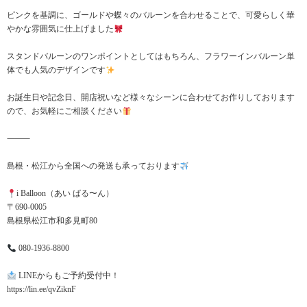
ピンクを基調に、ゴールドや蝶々のバルーンを合わせることで、可愛らしく華
やかな雰囲気に仕上げました
スタンドバルーンのワンポイントとしてはもちろん、フラワーインバルーン単
体でも人気のデザインです
お誕生日や記念日、開店祝いなど様々なシーンに合わせてお作りしております
ので、お気軽にご相談ください
⸻
島根・松江から全国への発送も承っております
i Balloon（あい ばる〜ん）
〒690-0005
島根県松江市和多見町80
080-1936-8800
LINEからもご予約受付中！
https://lin.ee/qvZiknF