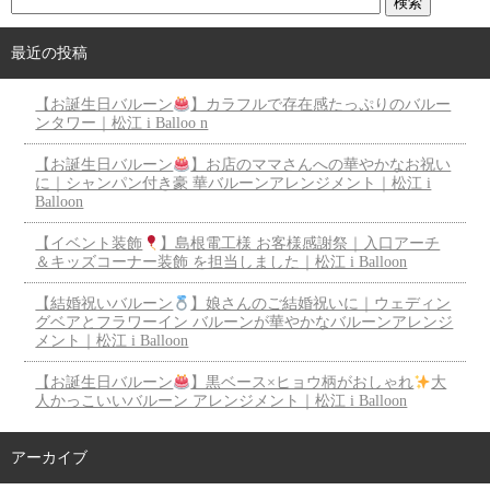
最近の投稿
【お誕生日バルーン
】カラフルで存在感たっぷりのバルー
ンタワー｜松江 i Balloo n
【お誕生日バルーン
】お店のママさんへの華やかなお祝い
に｜シャンパン付き豪 華バルーンアレンジメント｜松江 i
Balloon
【イベント装飾
】島根電工様 お客様感謝祭｜入口アーチ
＆キッズコーナー装飾 を担当しました｜松江 i Balloon
【結婚祝いバルーン
】娘さんのご結婚祝いに｜ウェディン
グベアとフラワーイン バルーンが華やかなバルーンアレンジ
メント｜松江 i Balloon
【お誕生日バルーン
】黒ベース×ヒョウ柄がおしゃれ
大
人かっこいいバルーン アレンジメント｜松江 i Balloon
アーカイブ