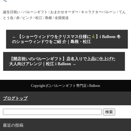
誕生日祝い / バルーンギフト / おまかせオーダー / キャラクターバルーン / てん
とう虫 / 赤 / ピンク / 松江 / 島根 / 全国発送
←
【ショーウィンドウをクリスマス仕様に
】i Balloon 冬
のショーウィンドウをご紹 介｜島根・松江
【開店祝いのバルーンギフト】店名入りで上品に仕上げた
大人向けアレンジ｜松江 i Balloon
→
Copyright (C) バルーンギフト専門店 i Balloon
ブログトップ
最近の投稿