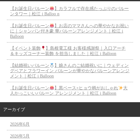
【お誕生日バルーン
】カラフルで存在感たっぷりのバルー
ンタワー｜松江 i Balloo n
【お誕生日バルーン
】お店のママさんへの華やかなお祝い
に｜シャンパン付き豪 華バルーンアレンジメント｜松江 i
Balloon
【イベント装飾
】島根電工様 お客様感謝祭｜入口アーチ
＆キッズコーナー装飾 を担当しました｜松江 i Balloon
【結婚祝いバルーン
】娘さんのご結婚祝いに｜ウェディン
グベアとフラワーイン バルーンが華やかなバルーンアレンジ
メント｜松江 i Balloon
【お誕生日バルーン
】黒ベース×ヒョウ柄がおしゃれ
大
人かっこいいバルーン アレンジメント｜松江 i Balloon
アーカイブ
2026年6月
2026年5月