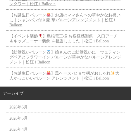
ンタワー｜松江 i Balloo n
【お誕生日バルーン
】お店のママさんへの華やかなお祝い
に｜シャンパン付き豪 華バルーンアレンジメント｜松江 i
Balloon
【イベント装飾
】島根電工様 お客様感謝祭｜入口アーチ
＆キッズコーナー装飾 を担当しました｜松江 i Balloon
【結婚祝いバルーン
】娘さんのご結婚祝いに｜ウェディン
グベアとフラワーイン バルーンが華やかなバルーンアレンジ
メント｜松江 i Balloon
【お誕生日バルーン
】黒ベース×ヒョウ柄がおしゃれ
大
人かっこいいバルーン アレンジメント｜松江 i Balloon
アーカイブ
2026年6月
2026年5月
2026年4月