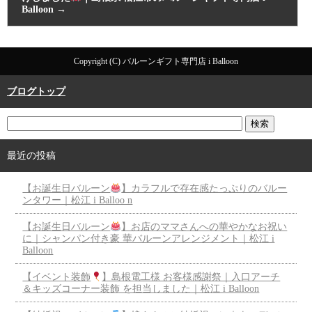
Balloon
→
Copyright (C) バルーンギフト専門店 i Balloon
ブログトップ
最近の投稿
【お誕生日バルーン
】カラフルで存在感たっぷりのバルー
ンタワー｜松江 i Balloo n
【お誕生日バルーン
】お店のママさんへの華やかなお祝い
に｜シャンパン付き豪 華バルーンアレンジメント｜松江 i
Balloon
【イベント装飾
】島根電工様 お客様感謝祭｜入口アーチ
＆キッズコーナー装飾 を担当しました｜松江 i Balloon