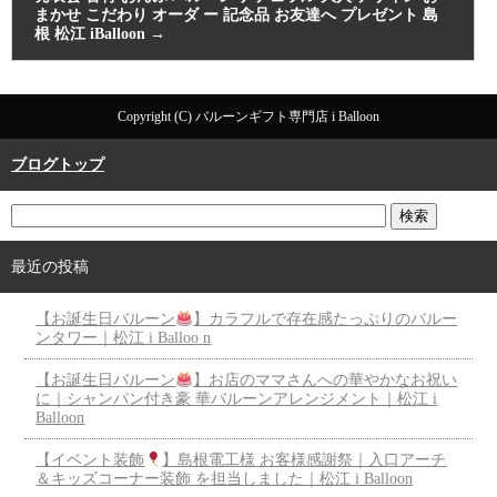
まかせ こだわり オーダ ー 記念品 お友達へ プレゼント 島
根 松江 iBalloon
→
Copyright (C) バルーンギフト専門店 i Balloon
ブログトップ
最近の投稿
【お誕生日バルーン
】カラフルで存在感たっぷりのバルー
ンタワー｜松江 i Balloo n
【お誕生日バルーン
】お店のママさんへの華やかなお祝い
に｜シャンパン付き豪 華バルーンアレンジメント｜松江 i
Balloon
【イベント装飾
】島根電工様 お客様感謝祭｜入口アーチ
＆キッズコーナー装飾 を担当しました｜松江 i Balloon