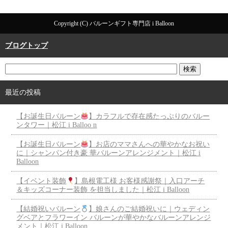
Copyright (C) バルーンギフト専門店 i Balloon
ブログトップ
最近の投稿
【お誕生日バルーン
】カラフルで存在感たっぷりのバルー
ンタワー｜松江 i Balloo n
【お誕生日バルーン
】お店のママさんへの華やかなお祝い
に｜シャンパン付き豪 華バルーンアレンジメント｜松江 i
Balloon
【イベント装飾
】島根電工様 お客様感謝祭｜入口アーチ
＆キッズコーナー装飾 を担当しました｜松江 i Balloon
【結婚祝いバルーン
】娘さんのご結婚祝いに｜ウェディン
グベアとフラワーイン バルーンが華やかなバルーンアレンジ
メント｜松江 i Balloon