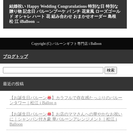
結婚祝い Happy Wedding Congratulations 特別な日 特別な
贈り物 記念日 バルーンブーケ パ ンチ 花束風 ローズゴール
ド オシャレ ハート 花 組み合わせ おまかせオーダー 島根
松 江 iBalloon
→
Copyright (C) バルーンギフト専門店 i Balloon
ブログトップ
最近の投稿
【お誕生日バルーン
】カラフルで存在感たっぷりのバルー
ンタワー｜松江 i Balloo n
【お誕生日バルーン
】お店のママさんへの華やかなお祝い
に｜シャンパン付き豪 華バルーンアレンジメント｜松江 i
Balloon