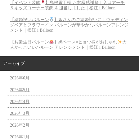
【イベント装飾
】島根電工様 お客様感謝祭｜入口アーチ
＆キッズコーナー装飾 を担当しました｜松江 i Balloon
【結婚祝いバルーン
】娘さんのご結婚祝いに｜ウェディン
グベアとフラワーイン バルーンが華やかなバルーンアレンジ
メント｜松江 i Balloon
【お誕生日バルーン
】黒ベース×ヒョウ柄がおしゃれ
大
人かっこいいバルーン アレンジメント｜松江 i Balloon
アーカイブ
2026年6月
2026年5月
2026年4月
2026年3月
2026年2月
2026年1月