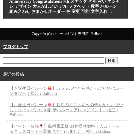
Anniversary Congratulations 7th スナック 周年 祝い オシャ
レ デザイン 大人かわいい アル ファベット 数字 バルーン
組み合わせ おまかせオーダー 色 変更 可能 文字入れ
→
Copyright (C) バルーンギフト専門店 i Balloon
ブログトップ
最近の投稿
【お誕生日バルーン
】カラフルで存在感たっぷりのバルー
ンタワー｜松江 i Balloo n
【お誕生日バルーン
】お店のママさんへの華やかなお祝い
に｜シャンパン付き豪 華バルーンアレンジメント｜松江 i
Balloon
【イベント装飾
】島根電工様 お客様感謝祭｜入口アーチ
＆キッズコーナー装飾 を担当しました｜松江 i Balloon