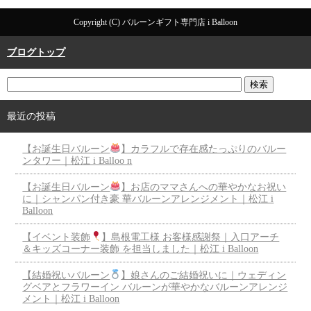
Copyright (C) バルーンギフト専門店 i Balloon
ブログトップ
最近の投稿
【お誕生日バルーン
】カラフルで存在感たっぷりのバルー
ンタワー｜松江 i Balloo n
【お誕生日バルーン
】お店のママさんへの華やかなお祝い
に｜シャンパン付き豪 華バルーンアレンジメント｜松江 i
Balloon
【イベント装飾
】島根電工様 お客様感謝祭｜入口アーチ
＆キッズコーナー装飾 を担当しました｜松江 i Balloon
【結婚祝いバルーン
】娘さんのご結婚祝いに｜ウェディン
グベアとフラワーイン バルーンが華やかなバルーンアレンジ
メント｜松江 i Balloon