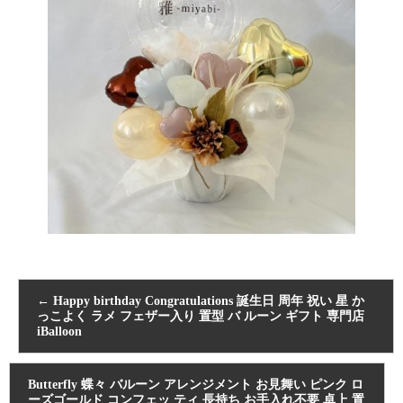
←
Happy birthday Congratulations 誕生日 周年 祝い 星 か
っこよく ラメ フェザー入り 置型 バ ルーン ギフト 専門店
iBalloon
Butterfly 蝶々 バルーン アレンジメント お見舞い ピンク ロ
ーズゴールド コンフェッ ティ 長持ち お手入れ不要 卓上 置