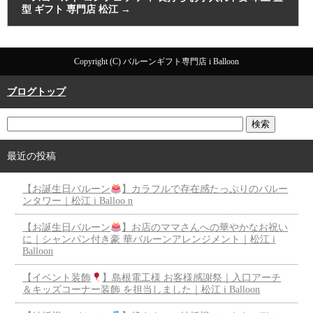
型 ギフト 専門店 松江
→
Copyright (C) バルーンギフト専門店 i Balloon
ブログトップ
最近の投稿
【お誕生日バルーン
】カラフルで存在感たっぷりのバルー
ンタワー｜松江 i Balloo n
【お誕生日バルーン
】お店のママさんへの華やかなお祝い
に｜シャンパン付き豪 華バルーンアレンジメント｜松江 i
Balloon
【イベント装飾
】島根電工様 お客様感謝祭｜入口アーチ
＆キッズコーナー装飾 を担当しました｜松江 i Balloon