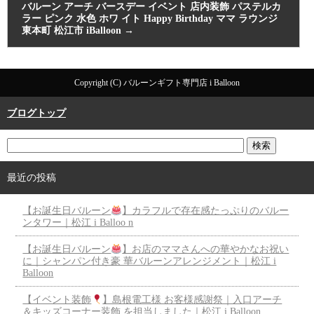
バルーン アーチ バースデー イベント 店内装飾 パステルカ
ラー ピンク 水色 ホワ イト Happy Birthday ママ ラウンジ
東本町 松江市 iBalloon
→
Copyright (C) バルーンギフト専門店 i Balloon
ブログトップ
最近の投稿
【お誕生日バルーン
】カラフルで存在感たっぷりのバルー
ンタワー｜松江 i Balloo n
【お誕生日バルーン
】お店のママさんへの華やかなお祝い
に｜シャンパン付き豪 華バルーンアレンジメント｜松江 i
Balloon
【イベント装飾
】島根電工様 お客様感謝祭｜入口アーチ
＆キッズコーナー装飾 を担当しました｜松江 i Balloon